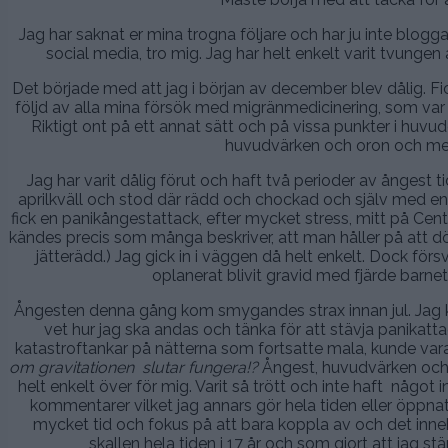
Jag har saknat er mina trogna följare och har ju inte blogg
social media, tro mig. Jag har helt enkelt varit tvunge
Det började med att jag i början av december blev dålig. Fi
följd av alla mina försök med migränmedicinering, som var 
Riktigt ont på ett annat sätt och på vissa punkter i huv
huvudvärken och oron och medi
Jag har varit dålig förut och haft två perioder av ångest t
aprilkväll och stod där rädd och chockad och själv med en ny
fick en panikångestattack, efter mycket stress, mitt på Cen
kändes precis som många beskriver, att man håller på att dör 
jätterädd.) Jag gick in i väggen då helt enkelt. Dock för
oplanerat blivit gravid med fjärde barne
Ångesten denna gång kom smygandes strax innan jul. Jag kän
vet hur jag ska andas och tänka för att stävja panikattac
katastroftankar på nätterna som fortsatte mala, kunde vara
om gravitationen slutar fungera!?
Ångest, huvudvärken och a
helt enkelt över för mig. Varit så trött och inte haft något 
kommentarer vilket jag annars gör hela tiden eller öppnat 
mycket tid och fokus på att bara koppla av och det inneb
skallen hela tiden i 17 år och som gjort att jag stä