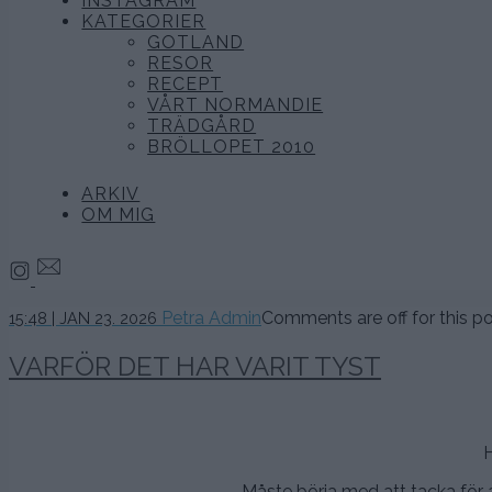
INSTAGRAM
KATEGORIER
GOTLAND
RESOR
RECEPT
VÅRT NORMANDIE
TRÄDGÅRD
BRÖLLOPET 2010
ARKIV
OM MIG
24
Petra Admin
Comments are off for this po
15:48 | JAN 23. 2026
januari,
2026
VARFÖR DET HAR VARIT TYST
H
Måste börja med att tacka för a