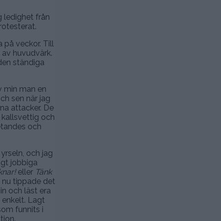
g ledighet från
rotesterat.
på veckor. Till
p av huvudvärk.
 den ständiga
 av min man en
Och sen när jag
na attacker. De
 kallsvettig och
vetandes och
yrseln, och jag
igt jobbiga
knar!
eller
Tänk
h nu tippade det
in och läst era
 enkelt. Lagt
om funnits i
tion.