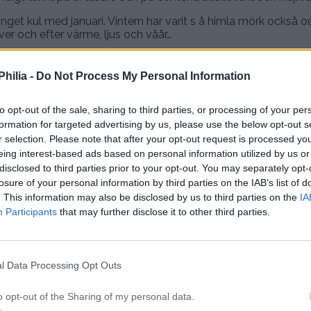
 inget kul med januari. Vintern har varit s å himla mörk också o
över och efter värme, ljus och våår…
ch går oroliga tankar poppar upp då och då och jag är fortfara
jag blev rekommenderad och jag tycker att de hjälper med en
hilia -
Do Not Process My Personal Information
 jag tränar oftare (det får en alltid att må bättre) och lagar ma
 zone, ingen stress i köket utan bara laga olika härliga rätter
to opt-out of the sale, sharing to third parties, or processing of your per
Älskar det, det är en perfekt avkoppling för mig.
formation for targeted advertising by us, please use the below opt-out s
och er omtanke. Och det gör mig ledsen att vissa tycker jag va
r selection. Please note that after your opt-out request is processed y
ju självklart inte min mening. Men jag har verkligen inte vetat
eing interest-based ads based on personal information utilized by us or
äntar ni er antingen att det är ett avsked till er eller att det ä
disclosed to third parties prior to your opt-out. You may separately opt-
an av ”veligheter”, antingen kör man all in eller inte alls! Men n
losure of your personal information by third parties on the IAB’s list of
också blivit velig..
. This information may also be disclosed by us to third parties on the
IA
Participants
that may further disclose it to other third parties.
ägg och roligare återseende med mer glädje och det ”vanliga” 
aus och varför det varit tyst så länge<3
KÄRLEK
l Data Processing Opt Outs
P
o opt-out of the Sharing of my personal data.