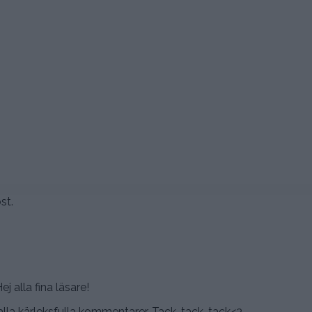
st.
ej alla fina läsare!
lla kärleksfulla kommentarer. Tack, tack, tack<3