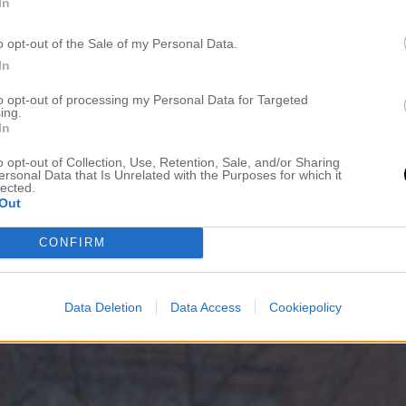
In
o opt-out of the Sale of my Personal Data.
st.
In
to opt-out of processing my Personal Data for Targeted
ing.
SLÄNK BUBBLEROOM
In
o opt-out of Collection, Use, Retention, Sale, and/or Sharing
ersonal Data that Is Unrelated with the Purposes for which it
lected.
Out
CONFIRM
Data Deletion
Data Access
Cookiepolicy