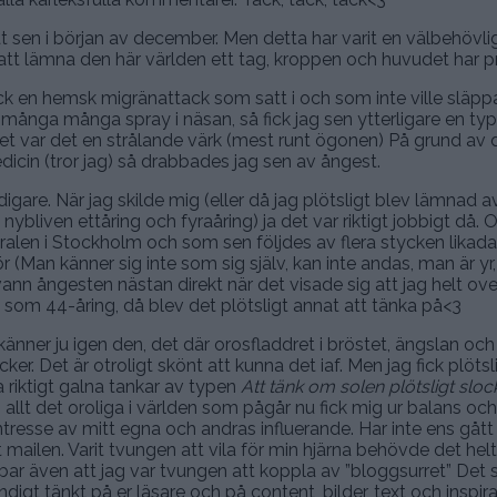
at sen i början av december. Men detta har varit en välbehövli
n att lämna den här världen ett tag, kroppen och huvudet har p
ck en hemsk migränattack som satt i och som inte ville släppa 
många många spray i näsan, så fick jag sen ytterligare en ty
udet var det en strålande värk (mest runt ögonen) På grund av
cin (tror jag) så drabbades jag sen av ångest.
idigare. När jag skilde mig (eller då jag plötsligt blev lämnad
bliven ettåring och fyraåring) ja det var riktigt jobbigt då. 
tralen i Stockholm och som sen följdes av flera stycken likada
(Man känner sig inte som sig själv, kan inte andas, man är yr,
svann ångesten nästan direkt när det visade sig att jag helt o
t som 44-åring, då blev det plötsligt annat att tänka på<3
ner ju igen den, det där orosfladdret i bröstet, ängslan och 
ker. Det är otroligt skönt att kunna det iaf. Men jag fick plötsl
 riktigt galna tankar av typen
Att tänk om solen plötsligt sloc
llt det oroliga i världen som pågår nu fick mig ur balans oc
intresse av mitt egna och andras influerande. Har inte ens gått 
mailen. Varit tvungen att vila för min hjärna behövde det helt
ar även att jag var tvungen att koppla av ”bloggsurret” Det s
ndigt tänkt på er läsare och på content, bilder, text och inspira