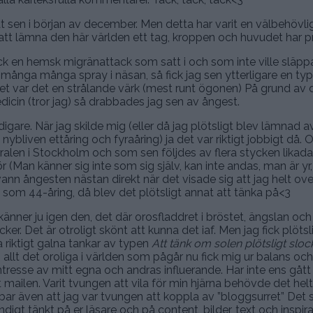
at sen i början av december. Men detta har varit en välbehövli
n att lämna den här världen ett tag, kroppen och huvudet har p
ck en hemsk migränattack som satt i och som inte ville släppa 
många många spray i näsan, så fick jag sen ytterligare en ty
udet var det en strålande värk (mest runt ögonen) På grund av
cin (tror jag) så drabbades jag sen av ångest.
idigare. När jag skilde mig (eller då jag plötsligt blev lämnad
bliven ettåring och fyraåring) ja det var riktigt jobbigt då. 
tralen i Stockholm och som sen följdes av flera stycken likada
(Man känner sig inte som sig själv, kan inte andas, man är yr,
svann ångesten nästan direkt när det visade sig att jag helt o
t som 44-åring, då blev det plötsligt annat att tänka på<3
ner ju igen den, det där orosfladdret i bröstet, ängslan och 
ker. Det är otroligt skönt att kunna det iaf. Men jag fick plötsl
 riktigt galna tankar av typen
Att tänk om solen plötsligt sloc
llt det oroliga i världen som pågår nu fick mig ur balans oc
intresse av mitt egna och andras influerande. Har inte ens gått 
mailen. Varit tvungen att vila för min hjärna behövde det helt
ar även att jag var tvungen att koppla av ”bloggsurret” Det s
ndigt tänkt på er läsare och på content, bilder, text och inspira