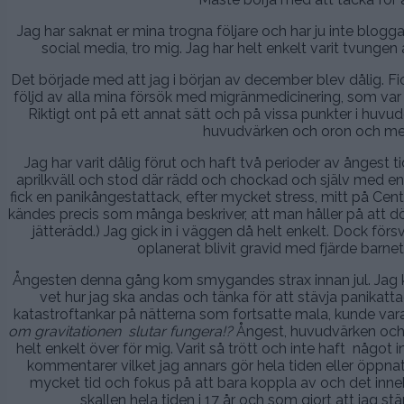
Jag har saknat er mina trogna följare och har ju inte blogg
social media, tro mig. Jag har helt enkelt varit tvunge
Det började med att jag i början av december blev dålig. Fi
följd av alla mina försök med migränmedicinering, som var 
Riktigt ont på ett annat sätt och på vissa punkter i huv
huvudvärken och oron och medi
Jag har varit dålig förut och haft två perioder av ångest t
aprilkväll och stod där rädd och chockad och själv med en ny
fick en panikångestattack, efter mycket stress, mitt på Cen
kändes precis som många beskriver, att man håller på att dör 
jätterädd.) Jag gick in i väggen då helt enkelt. Dock för
oplanerat blivit gravid med fjärde barne
Ångesten denna gång kom smygandes strax innan jul. Jag kän
vet hur jag ska andas och tänka för att stävja panikattac
katastroftankar på nätterna som fortsatte mala, kunde vara
om gravitationen slutar fungera!?
Ångest, huvudvärken och a
helt enkelt över för mig. Varit så trött och inte haft något 
kommentarer vilket jag annars gör hela tiden eller öppnat 
mycket tid och fokus på att bara koppla av och det inneb
skallen hela tiden i 17 år och som gjort att jag stä