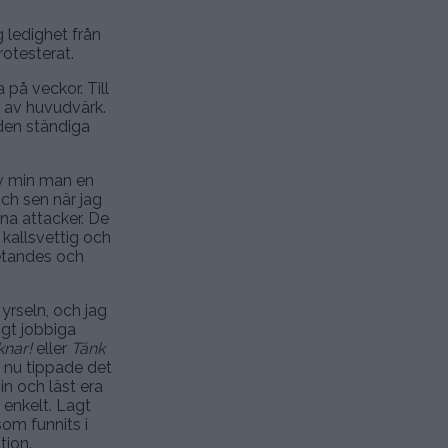
g ledighet från
rotesterat.
på veckor. Till
p av huvudvärk.
 den ständiga
 av min man en
Och sen när jag
na attacker. De
 kallsvettig och
vetandes och
yrseln, och jag
igt jobbiga
knar!
eller
Tänk
h nu tippade det
in och läst era
 enkelt. Lagt
om funnits i
tion.