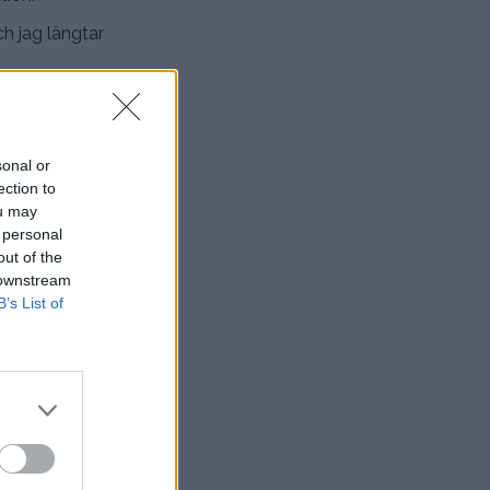
ch jag längtar
nde rätt trött.
ergi och sömn,
ssa goda rätter
 och göra det på
sonal or
ection to
ou may
rit respektlös
 hur jag skulle
 personal
r en härlig happy
out of the
u har jag alltså
 downstream
B’s List of
men nu vet ni