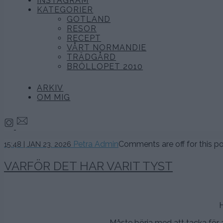
INSTAGRAM
KATEGORIER
GOTLAND
RESOR
RECEPT
VÅRT NORMANDIE
TRÄDGÅRD
BRÖLLOPET 2010
ARKIV
OM MIG
24
Petra Admin
Comments are off for this po
15:48 | JAN 23. 2026
januari,
2026
VARFÖR DET HAR VARIT TYST
H
Måste börja med att tacka för a