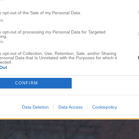
o opt-out of the Sale of my Personal Data.
st.
In
to opt-out of processing my Personal Data for Targeted
ing.
In
SLÄNK BUBBLEROOM
o opt-out of Collection, Use, Retention, Sale, and/or Sharing
ersonal Data that Is Unrelated with the Purposes for which it
lected.
Out
CONFIRM
Data Deletion
Data Access
Cookiepolicy