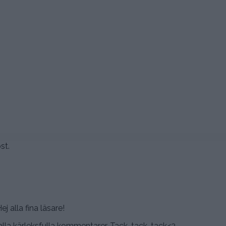
st.
ej alla fina läsare!
lla kärleksfulla kommentarer. Tack, tack, tack<3