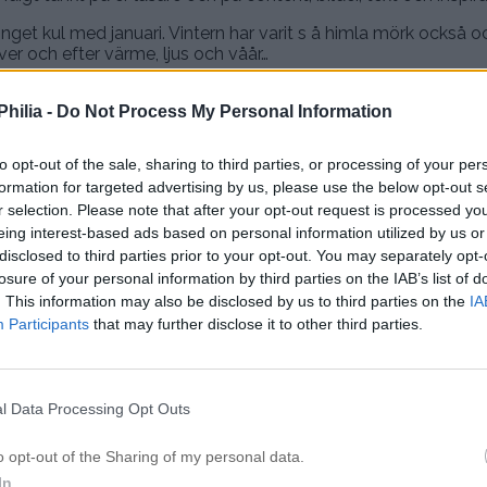
 inget kul med januari. Vintern har varit s å himla mörk också o
över och efter värme, ljus och våår…
ch går oroliga tankar poppar upp då och då och jag är fortfara
jag blev rekommenderad och jag tycker att de hjälper med en
hilia -
Do Not Process My Personal Information
 jag tränar oftare (det får en alltid att må bättre) och lagar ma
 zone, ingen stress i köket utan bara laga olika härliga rätter
to opt-out of the sale, sharing to third parties, or processing of your per
Älskar det, det är en perfekt avkoppling för mig.
formation for targeted advertising by us, please use the below opt-out s
r selection. Please note that after your opt-out request is processed y
och er omtanke. Och det gör mig ledsen att vissa tycker jag va
ju självklart inte min mening. Men jag har verkligen inte vetat
eing interest-based ads based on personal information utilized by us or
äntar ni er antingen att det är ett avsked till er eller att det ä
disclosed to third parties prior to your opt-out. You may separately opt-
an av ”veligheter”, antingen kör man all in eller inte alls! Men n
losure of your personal information by third parties on the IAB’s list of
också blivit velig..
. This information may also be disclosed by us to third parties on the
IA
Participants
that may further disclose it to other third parties.
ägg och roligare återseende med mer glädje och det ”vanliga” 
aus och varför det varit tyst så länge<3
KÄRLEK
l Data Processing Opt Outs
P
o opt-out of the Sharing of my personal data.
In